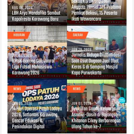
Sekda Karawang Jadi
Anggota Pansel JPT Pratama
AUG 06, 2026
LBH Arya Mandalika Sambut
Pemkot Bekasi, 15 Peserta
Kapolresta Karawang Baru
Ikuti Wawancara
HIBURAN
DAERAH
JUN 29, 2026
Jurnalis Diduga Diintimidasi
JUL 04, 2026
UMBK Borong Gol, Juarai
Saat Usut Dugaan Jual Obat
Liga Futsal Mahasiswa
Keras G di Samping Masjid
Karawang 2026
Kopo Purwakarta
NEWS
NEWS
JUN 05, 2026
JUN 01, 2026
14 Hari Operasi Patuh Lodaya
Syukuran Ganda Keluarga
2026, Satlantas Karawang
Asnawi-Dasih di Bojongsari:
Gencar Edukasi &
Khitanan Cikey Berbarengan
Penindakan Digital
Ulang Tahun ke-7