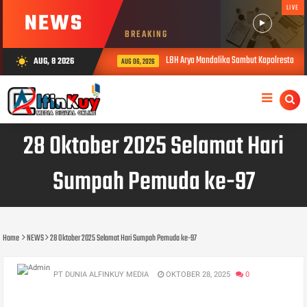
LIVE
NEWS
BREAKING
LBH Arya Mandalika Sambut Kapolresta Kar
AUG, 8 2026
wb_sunny
AUG 06, 2026
28 Oktober 2025 Selamat Hari
Sumpah Pemuda ke-97
Home
NEWS
28 Oktober 2025 Selamat Hari Sumpah Pemuda ke-97
PT DUNIA ALFINKUY MEDIA
OKTOBER 28, 2025
0