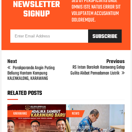
SED UT PERSPICIATIS UNDE
NEWSLETTER
OMNIS ISTE NATUS ERROR SIT
SIGNUP
VOLUPTATEM ACCUSANTIUM
DOLOREMQUE.
Next
Previous
RS Intan Barokah Karawang Gelap
Porakporanda Angin Puting
Beliung Hantam Kampung
Gulita Akibat Pemadaman Listrik
KALENKALONG, KARAWANG
RELATED POSTS
KARAWANG
NEWS
JUL 05, 2026