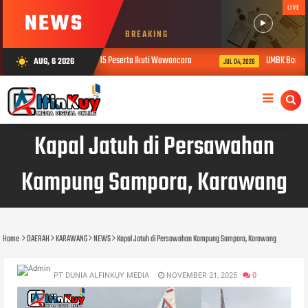
LIVE
NEWS
BREAKING
atama Pemkot Bekasi, 15 Peserta Ikuti Wawancara
UMBK Borong Gol, Ju
AUG, 6 2026
wb_sunny
JUL 04, 2026
Kapal Jatuh di Persawahan
Kampung Sampora, Karawang
Home
DAERAH
KARAWANG
NEWS
Kapal Jatuh di Persawahan Kampung Sampora, Karawang
PT DUNIA ALFINKUY MEDIA
NOVEMBER 21, 2025
0