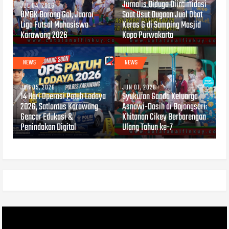
Jurnalis Diduga Diintimidasi
JUL 04, 2026
UMBK Borong Gol, Juarai
Saat Usut Dugaan Jual Obat
Liga Futsal Mahasiswa
Keras G di Samping Masjid
Karawang 2026
Kopo Purwakarta
NEWS
NEWS
JUN 05, 2026
JUN 01, 2026
14 Hari Operasi Patuh Lodaya
Syukuran Ganda Keluarga
2026, Satlantas Karawang
Asnawi-Dasih di Bojongsari:
Gencar Edukasi &
Khitanan Cikey Berbarengan
Penindakan Digital
Ulang Tahun ke-7