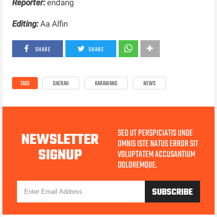
Reporter:
endang
Editing:
Aa Alfin
SHARE
SHARE
TAGS
DAERAH
KARAWANG
NEWS
SED UT PERSPICIATIS UNDE
NEWSLETTER
OMNIS ISTE NATUS ERROR SIT
SIGNUP
VOLUPTATEM ACCUSANTIUM
DOLOREMQUE.