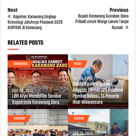
Next
Previous
Bupati Karawang Gunakan Dana
Kapolres Karawang Ungkap
Pribadi untuk Warga Lansia Tanpa
Kronologi Jatuhnya Pesawat GA28
AIRPANE di Karawang
Rumah
RELATED POSTS
KARAWANG
NEWS
JUL 05, 2026
Sekda Karawang Jadi
Anggota Pansel JPT Pratama
AUG 06, 2026
LBH Arya Mandalika Sambut
Pemkot Bekasi, 15 Peserta
Kapolresta Karawang Baru
Ikuti Wawancara
HIBURAN
DAERAH
JUN 29, 2026