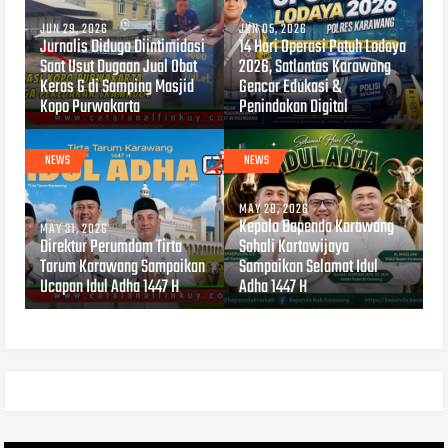
JUN 29, 2026
JUN 05, 2026
Jurnalis Diduga Diintimidasi
14 Hari Operasi Patuh Lodaya
Saat Usut Dugaan Jual Obat
2026, Satlantas Karawang
Keras G di Samping Masjid
Gencar Edukasi &
Kopo Purwakarta
Penindakan Digital
NEWS
NEWS
MAY 28, 2026
Kepala Bapenda Karawang
MAY 31, 2026
Direktur Perumdam Tirta
Sahali Kartawijaya
Tarum Karawang Sampaikan
Sampaikan Selamat Idul
Ucapan Idul Adha 1447 H
Adha 1447 H