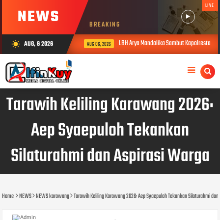
LIVE
NEWS
BREAKING
LBH Arya Mandalika Sambut Kapolresta Kara
AUG, 6 2026
wb_sunny
AUG 06, 2026
Tarawih Keliling Karawang 2026:
Aep Syaepuloh Tekankan
Silaturahmi dan Aspirasi Warga
Home
NEWS
NEWS karawang
Tarawih Keliling Karawang 2026: Aep Syaepuloh Tekankan Silaturahmi dan