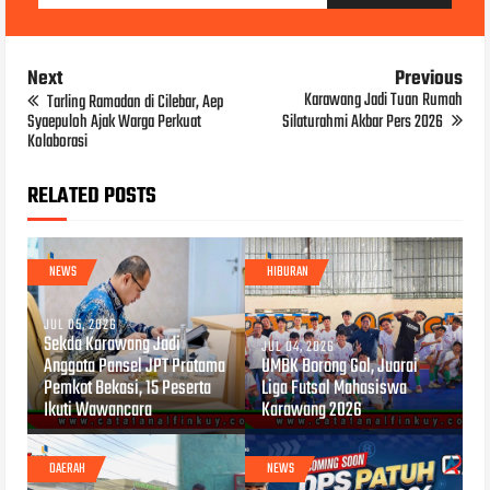
Next
Previous
Karawang Jadi Tuan Rumah
Tarling Ramadan di Cilebar, Aep
Syaepuloh Ajak Warga Perkuat
Silaturahmi Akbar Pers 2026
Kolaborasi
RELATED POSTS
NEWS
HIBURAN
JUL 05, 2026
Sekda Karawang Jadi
JUL 04, 2026
Anggota Pansel JPT Pratama
UMBK Borong Gol, Juarai
Pemkot Bekasi, 15 Peserta
Liga Futsal Mahasiswa
Ikuti Wawancara
Karawang 2026
DAERAH
NEWS