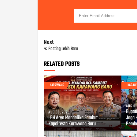
Next
Posting Lebih Baru
RELATED POSTS
KARAWANG
KARAW
AUG 01
Bupat
AUG 06, 2026
LBH Arya Mandalika Sambut
Jaga 
Kapolresta Karawang Baru
Pemb