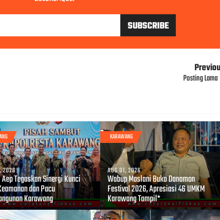
Previo
Posting Lama
ANG
KARAWANG
, 2026
AUG 01, 2026
i Aep Tegaskan Sinergi Kunci
Wabup Maslani Buka Danamon
Keamanan dan Pacu
Festival 2026, Apresiasi 46 UMKM
angunan Karawang
Karawang Tampil*