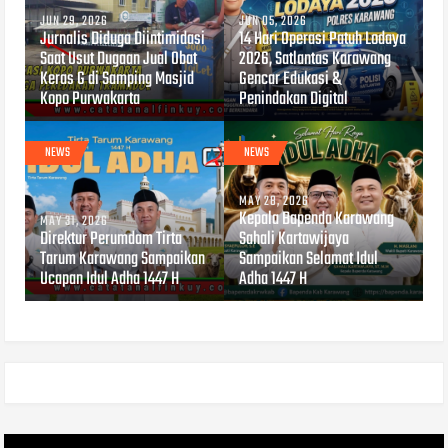
JUN 29, 2026
JUN 05, 2026
Jurnalis Diduga Diintimidasi
14 Hari Operasi Patuh Lodaya
Saat Usut Dugaan Jual Obat
2026, Satlantas Karawang
Keras G di Samping Masjid
Gencar Edukasi &
Kopo Purwakarta
Penindakan Digital
NEWS
NEWS
MAY 28, 2026
Kepala Bapenda Karawang
MAY 31, 2026
Direktur Perumdam Tirta
Sahali Kartawijaya
Tarum Karawang Sampaikan
Sampaikan Selamat Idul
Ucapan Idul Adha 1447 H
Adha 1447 H