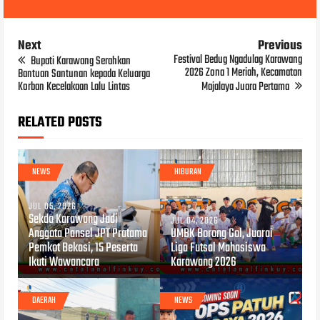
Next
Previous
Festival Bedug Ngadulag Karawang
Bupati Karawang Serahkan
2026 Zona 1 Meriah, Kecamatan
Bantuan Santunan kepada Keluarga
Korban Kecelakaan Lalu Lintas
Majalaya Juara Pertama
RELATED POSTS
NEWS
HIBURAN
JUL 05, 2026
Sekda Karawang Jadi
JUL 04, 2026
Anggota Pansel JPT Pratama
UMBK Borong Gol, Juarai
Pemkot Bekasi, 15 Peserta
Liga Futsal Mahasiswa
Ikuti Wawancara
Karawang 2026
DAERAH
NEWS