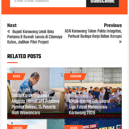
Next
Previous
ASN Karawang Teken Pakta Integritas,
Bupati Karawang Letak Batu
Perkuat Budaya Kerja Bebas Korupsi
Pertama 8 Rumah Lansia di Cilamaya
Kulon, Jadikan Pilot Project
RELATED POSTS
NEWS
HIBURAN
JUL 05, 2026
Sekda Karawang Jadi
JUL 04, 2026
Anggota Pansel JPT Pratama
UMBK Borong Gol, Juarai
Pemkot Bekasi, 15 Peserta
Liga Futsal Mahasiswa
Ikuti Wawancara
Karawang 2026
DAERAH
NEWS