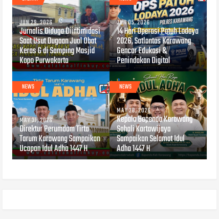
JUN 29, 2026
JUN 05, 2026
Jurnalis Diduga Diintimidasi
14 Hari Operasi Patuh Lodaya
Saat Usut Dugaan Jual Obat
2026, Satlantas Karawang
Keras G di Samping Masjid
Gencar Edukasi &
Kopo Purwakarta
Penindakan Digital
NEWS
NEWS
MAY 28, 2026
Kepala Bapenda Karawang
MAY 31, 2026
Direktur Perumdam Tirta
Sahali Kartawijaya
Tarum Karawang Sampaikan
Sampaikan Selamat Idul
Ucapan Idul Adha 1447 H
Adha 1447 H