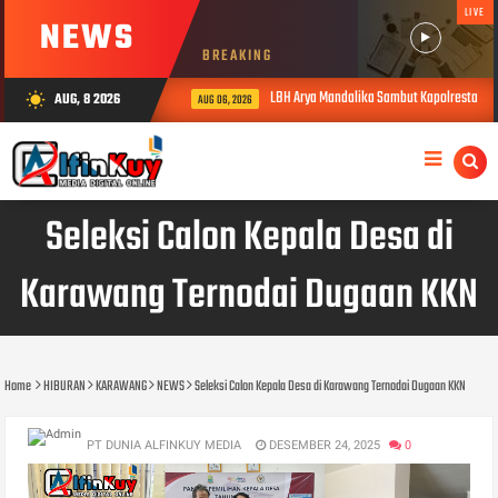
LIVE
NEWS
BREAKING
LBH Arya Mandalika Sambut Kapolresta Ka
AUG, 8 2026
wb_sunny
AUG 06, 2026
Seleksi Calon Kepala Desa di
Karawang Ternodai Dugaan KKN
Home
HIBURAN
KARAWANG
NEWS
Seleksi Calon Kepala Desa di Karawang Ternodai Dugaan KKN
PT DUNIA ALFINKUY MEDIA
DESEMBER 24, 2025
0