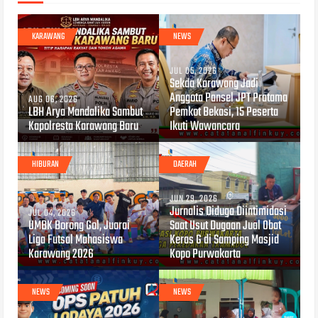
KARAWANG
NEWS
JUL 05, 2026
Sekda Karawang Jadi
Anggota Pansel JPT Pratama
AUG 06, 2026
LBH Arya Mandalika Sambut
Pemkot Bekasi, 15 Peserta
Kapolresta Karawang Baru
Ikuti Wawancara
HIBURAN
DAERAH
JUN 29, 2026
Jurnalis Diduga Diintimidasi
JUL 04, 2026
UMBK Borong Gol, Juarai
Saat Usut Dugaan Jual Obat
Liga Futsal Mahasiswa
Keras G di Samping Masjid
Karawang 2026
Kopo Purwakarta
NEWS
NEWS