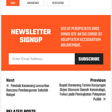
TAGS
KARAWANG
KESEHATAN
SED UT PERSPICIATIS UNDE
NEWSLETTER
OMNIS ISTE NATUS ERROR SIT
SIGNUP
VOLUPTATEM ACCUSANTIUM
DOLOREMQUE.
Next
Previous
Bupati Karawang Terima Kunjungan
Pemkab Karawang Luncurkan
Dirjen Otonomi Daerah Kemendagri,
Rencana Pembangunan Sekolah
Fokus pada Peningkatan Pelayanan
Rakyat
Publik
RELATED POSTS