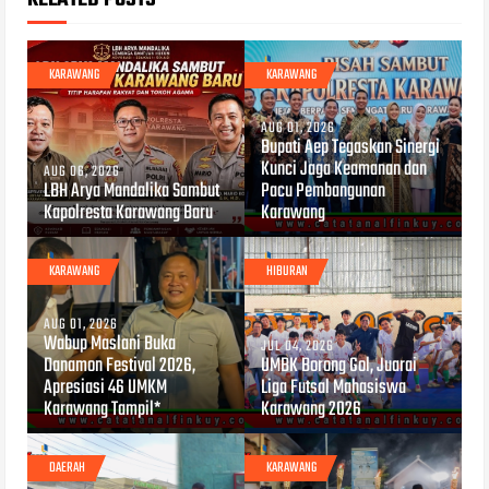
KARAWANG
KARAWANG
AUG 01, 2026
Bupati Aep Tegaskan Sinergi
Kunci Jaga Keamanan dan
AUG 06, 2026
LBH Arya Mandalika Sambut
Pacu Pembangunan
Kapolresta Karawang Baru
Karawang
KARAWANG
HIBURAN
AUG 01, 2026
Wabup Maslani Buka
JUL 04, 2026
Danamon Festival 2026,
UMBK Borong Gol, Juarai
Apresiasi 46 UMKM
Liga Futsal Mahasiswa
Karawang Tampil*
Karawang 2026
DAERAH
KARAWANG