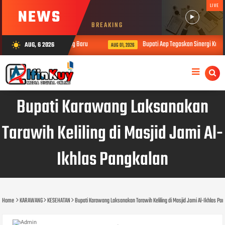
LIVE
NEWS
BREAKING
ambut Kapolresta Karawang Baru
Bupati Aep Tegaskan Sinergi Kunci 
AUG, 6 2026
wb_sunny
AUG 01, 2026
Bupati Karawang Laksanakan
Tarawih Keliling di Masjid Jami Al-
Ikhlas Pangkalan
Home
KARAWANG
KESEHATAN
Bupati Karawang Laksanakan Tarawih Keliling di Masjid Jami Al-Ikhlas Pa