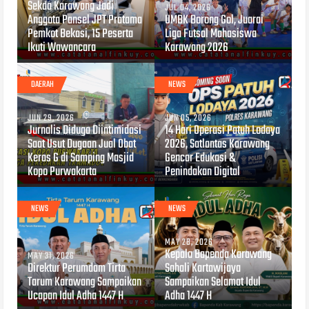
Sekda Karawang Jadi
JUL 04, 2026
Anggota Pansel JPT Pratama
UMBK Borong Gol, Juarai
Pemkot Bekasi, 15 Peserta
Liga Futsal Mahasiswa
Ikuti Wawancara
Karawang 2026
DAERAH
NEWS
JUN 29, 2026
JUN 05, 2026
Jurnalis Diduga Diintimidasi
14 Hari Operasi Patuh Lodaya
Saat Usut Dugaan Jual Obat
2026, Satlantas Karawang
Keras G di Samping Masjid
Gencar Edukasi &
Kopo Purwakarta
Penindakan Digital
NEWS
NEWS
MAY 28, 2026
Kepala Bapenda Karawang
MAY 31, 2026
Direktur Perumdam Tirta
Sahali Kartawijaya
Tarum Karawang Sampaikan
Sampaikan Selamat Idul
Ucapan Idul Adha 1447 H
Adha 1447 H