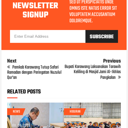
SED UT PERSPICIATIS UNDE
NEWSLETTER
OMNIS ISTE NATUS ERROR SIT
SIGNUP
VOLUPTATEM ACCUSANTIUM
DOLOREMQUE.
Next
Previous
Bupati Karawang Laksanakan Tarawih
Pemkab Karawang Tutup Safari
Keliling di Masjid Jami Al-Ikhlas
Ramadan dengan Peringatan Nuzulul
Qur'an
Pangkalan
RELATED POSTS
NEWS
HIBURAN
JUL 05, 2026