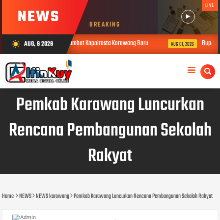
LIVE
NEWS
BREAKING
 Arya Mandalika Sambut Kapolresta Karawang Baru
Bupati Aep Tegask
AUG, 6 2026
wb_sunny
AUG 01, 2026
Pemkab Karawang Luncurkan
Rencana Pembangunan Sekolah
Rakyat
Home
NEWS
NEWS karawang
Pemkab Karawang Luncurkan Rencana Pembangunan Sekolah Rakyat