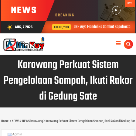
LIVE
NEWS
BREAKING
LBH Arya Mandalika Sambut Kapolresta Ka
AUG, 7 2026
wb_sunny
AUG 06, 2026
Karawang Perkuat Sistem
Pengelolaan Sampah, Ikuti Rakor
di Gedung Sate
Home
NEWS
NEWS karawang
Karawang Perkuat Sistem Pengelolaan Sampah, Ikuti Rakor di Gedung Sat