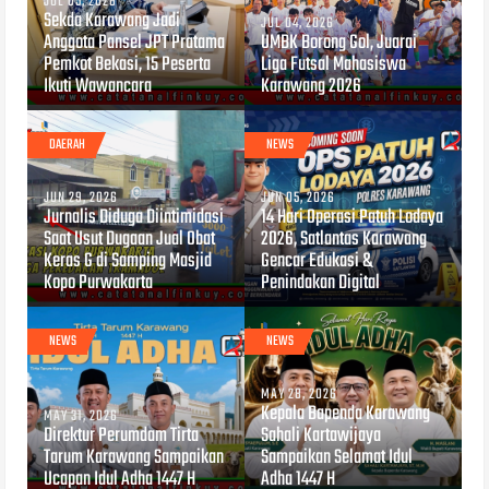
JUL 05, 2026
Sekda Karawang Jadi
JUL 04, 2026
Anggota Pansel JPT Pratama
UMBK Borong Gol, Juarai
Pemkot Bekasi, 15 Peserta
Liga Futsal Mahasiswa
Ikuti Wawancara
Karawang 2026
DAERAH
NEWS
JUN 29, 2026
JUN 05, 2026
Jurnalis Diduga Diintimidasi
14 Hari Operasi Patuh Lodaya
Saat Usut Dugaan Jual Obat
2026, Satlantas Karawang
Keras G di Samping Masjid
Gencar Edukasi &
Kopo Purwakarta
Penindakan Digital
NEWS
NEWS
MAY 28, 2026
Kepala Bapenda Karawang
MAY 31, 2026
Direktur Perumdam Tirta
Sahali Kartawijaya
Tarum Karawang Sampaikan
Sampaikan Selamat Idul
Ucapan Idul Adha 1447 H
Adha 1447 H