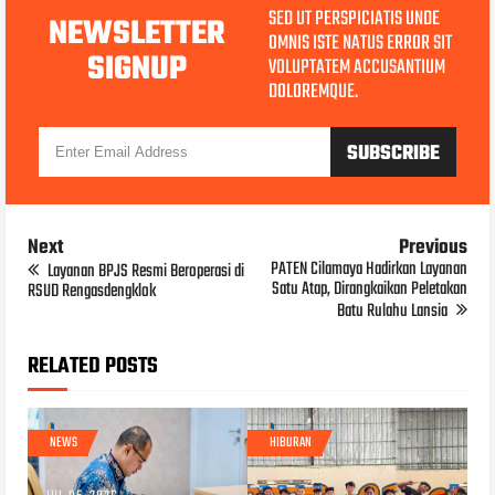
SED UT PERSPICIATIS UNDE
NEWSLETTER
OMNIS ISTE NATUS ERROR SIT
SIGNUP
VOLUPTATEM ACCUSANTIUM
DOLOREMQUE.
Next
Previous
PATEN Cilamaya Hadirkan Layanan
Layanan BPJS Resmi Beroperasi di
Satu Atap, Dirangkaikan Peletakan
RSUD Rengasdengklok
Batu Rulahu Lansia
RELATED POSTS
NEWS
HIBURAN