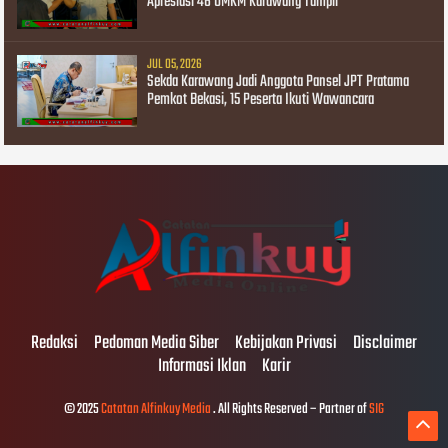
Apresiasi 46 UMKM Karawang Tampil*
JUL 05, 2026
Sekda Karawang Jadi Anggota Pansel JPT Pratama
Pemkot Bekasi, 15 Peserta Ikuti Wawancara
Redaksi
Pedoman Media Siber
Kebijakan Privasi
Disclaimer
Informasi Iklan
Karir
© 2025
Catatan Alfinkuy Media
. All Rights Reserved – Partner of
SIG