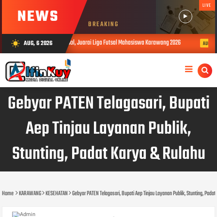
LIVE
NEWS
BREAKING
UMBK Borong Gol, Juarai Liga Futsal Mahasiswa Karawang 2026
LBH Ar
AUG, 6 2026
wb_sunny
AUG 06, 2026
Gebyar PATEN Telagasari, Bupati
Aep Tinjau Layanan Publik,
Stunting, Padat Karya & Rulahu
Home
KARAWANG
KESEHATAN
Gebyar PATEN Telagasari, Bupati Aep Tinjau Layanan Publik, Stunting, Padat