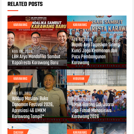
RELATED POSTS
KARAWANG
KARAWANG
AUG 01, 2026
Bupati Aep Tegaskan Sinergi
Kunci Jaga Keamanan dan
AUG 06, 2026
LBH Arya Mandalika Sambut
Pacu Pembangunan
Kapolresta Karawang Baru
Karawang
KARAWANG
HIBURAN
AUG 01, 2026
Wabup Maslani Buka
JUL 04, 2026
Danamon Festival 2026,
UMBK Borong Gol, Juarai
Apresiasi 46 UMKM
Liga Futsal Mahasiswa
Karawang Tampil*
Karawang 2026
DAERAH
KARAWANG